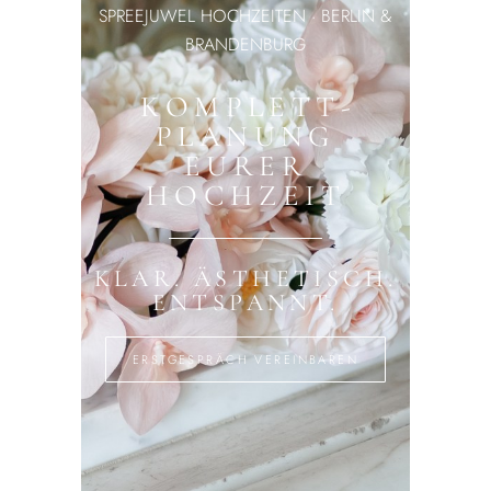
SPREEJUWEL HOCHZEITEN · BERLIN &
BRANDENBURG
KOMPLETT­
PLANUNG
EURER
HOCHZEIT
KLAR. ÄSTHETISCH.
ENTSPANNT.
ERSTGESPRÄCH VEREINBAREN