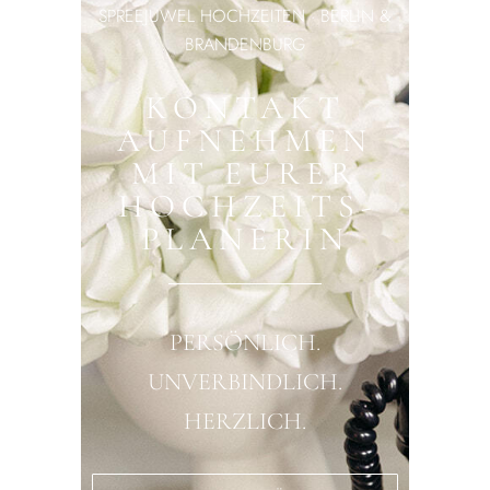
SPREEJUWEL HOCHZEITEN · BERLIN &
BRANDENBURG
KONTAKT
AUFNEHMEN
MIT EURER
HOCHZEITS­
PLANERIN
PERSÖNLICH.
UNVERBINDLICH.
HERZLICH.