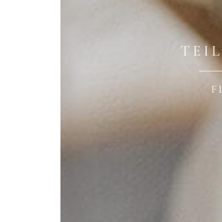
TEI
F