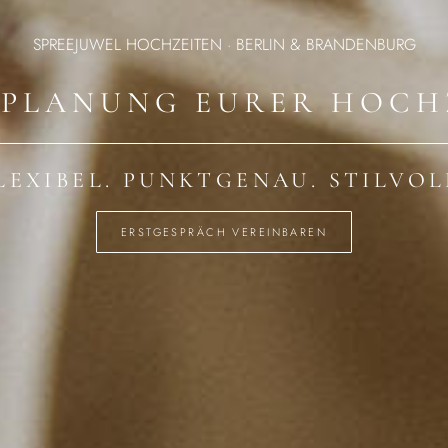
SPREEJUWEL HOCHZEITEN · BERLIN & BRANDENBURG
LPLANUNG EURER HOCH
LEXIBEL. PUNKTGENAU. STILVOL
ERSTGESPRÄCH VEREINBAREN