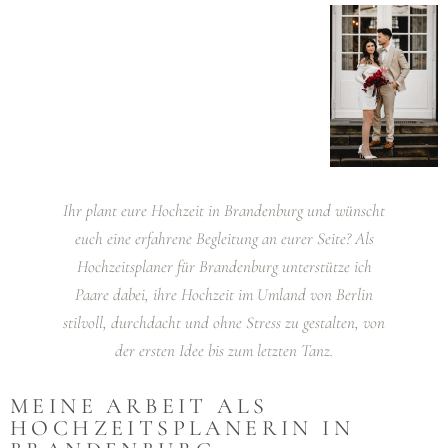
Ihr plant eure Hochzeit in Brandenburg und wünscht
euch eine erfahrene Begleitung an eurer Seite? Als
Hochzeitsplaner für Brandenburg unterstütze ich
Paare dabei, ihre Hochzeit im Umland von Berlin
stilvoll, durchdacht und ohne Stress zu gestalten, von
der ersten Idee bis zum letzten Tanz.
MEINE ARBEIT ALS
HOCHZEITSPLANERIN IN