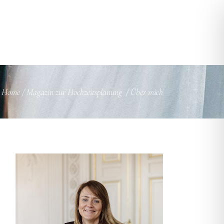
KONTAKT
INSPIRATIONEN
MAGAZIN
Home
/
Magazin zur Hochzeitsplanung
/
Über mich