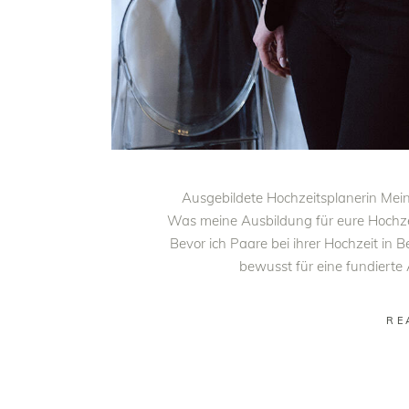
Ausgebildete Hochzeitsplanerin Me
Was meine Ausbildung für eure Hochze
Bevor ich Paare bei ihrer Hochzeit in 
bewusst für eine fundierte
RE