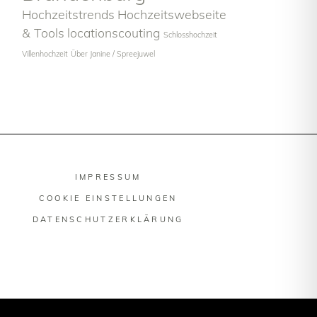
Hochzeitstrends
Hochzeitswebseite
& Tools
locationscouting
Schlosshochzeit
Villenhochzeit
Über Janine / Spreejuwel
IMPRESSUM
COOKIE EINSTELLUNGEN
DATENSCHUTZERKLÄRUNG