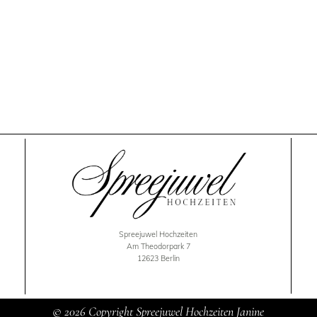
Spreejuwel Hochzeiten
Am Theodorpark 7
12623 Berlin
© 2026 Copyright Spreejuwel Hochzeiten Janine