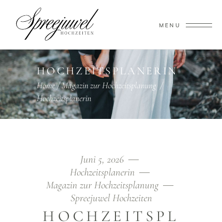
MENU
HOCHZEITSPLANERIN
Home
/
Magazin zur Hochzeitsplanung
/
Hochzeitsplanerin
Juni 5, 2026
Hochzeitsplanerin
Magazin zur Hochzeitsplanung
Spreejuwel Hochzeiten
HOCHZEITSPL