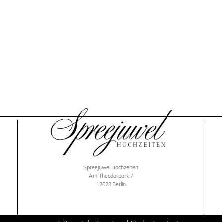
Spreejuwel Hochzeiten
Am Theodorpark 7
12623 Berlin