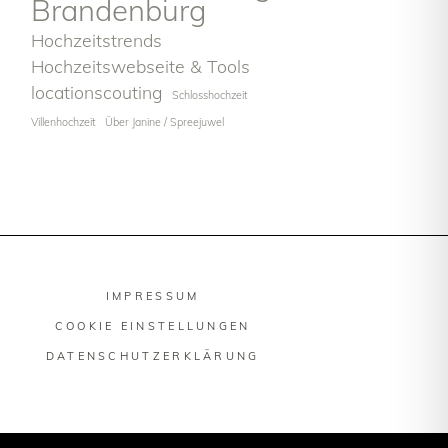
Brandenburg
Hochzeitstrends
Hochzeitswebseite & Tools
locationscouting
Schlosshochzeit
Villenhochzeit
Über Janine / Spreejuwel
IMPRESSUM
COOKIE EINSTELLUNGEN
DATENSCHUTZERKLÄRUNG