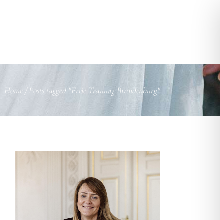
KONTAKT
INSPIRATIONEN
MAGAZIN
Home
/
Posts tagged "Freie Trauung Brandenburg"